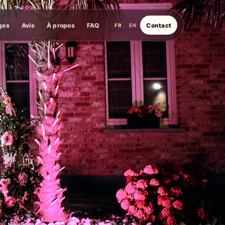
ges
Avis
À propos
FAQ
Contact
FR
EN