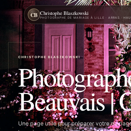
Christophe Blaszkowski
CB
PHOTOGRAPHE DE MARIAGE À LILLE · ARRAS · HA
CHRISTOPHE BLASZKOWSKI
Photograph
Beauvais | 
Une page utile pour préparer votre mariage