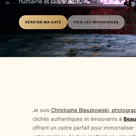
humaine et rassurante.
VÉRIFIER MA DATE
VOIR LES REPORTAGES
Je suis
Christophe Blaszkowski, photograp
clichés authentiques et émouvants à
Beau
offrant un cadre parfait pour immortalise