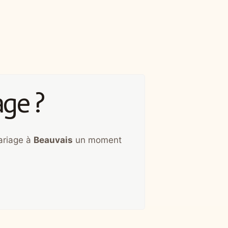
age ?
ariage à
Beauvais
un moment