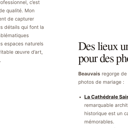
de qualité. Mon
ent de capturer
 détails qui font la
emblématiques
Des lieux u
s espaces naturels
itable œuvre d’art,
pour des ph
.
Beauvais
regorge de 
photos de mariage :
La Cathédrale Sai
remarquable archit
historique est un 
mémorables.
Le Quadrilatère et