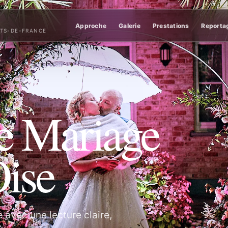
Approche
Galerie
Prestations
Reporta
UTS-DE-FRANCE
e Mariage
Oise
 avec une lecture claire,